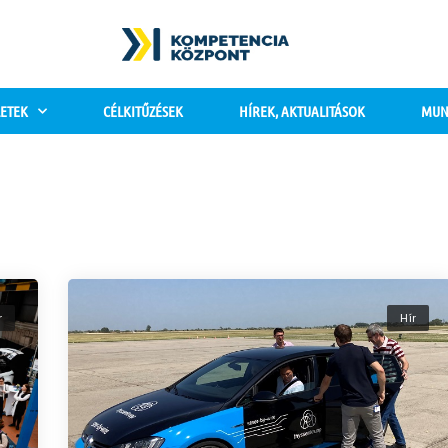
ETEK
CÉLKITŰZÉSEK
HÍREK, AKTUALITÁSOK
MUN
r
Hír