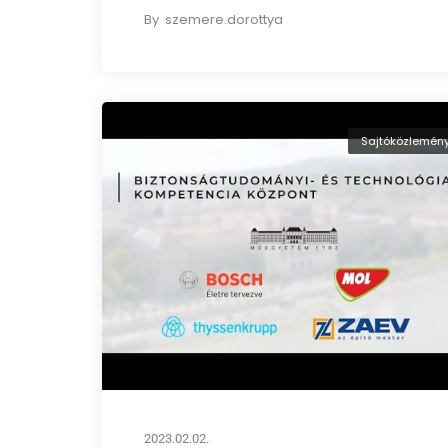
By
szemere.dorottya
Sajtóközlemén
2023.02.02.