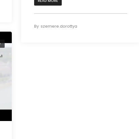
READ MORE
By
szemere.dorottya
y