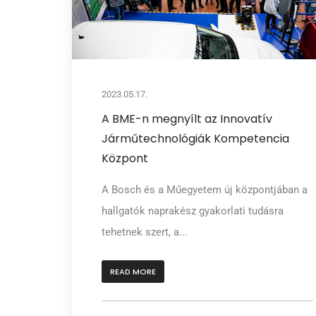
2023.05.17.
A BME-n megnyílt az Innovatív
Járműtechnológiák Kompetencia
Központ
A Bosch és a Műegyetem új központjában a
hallgatók naprakész gyakorlati tudásra
tehetnek szert, a...
READ MORE