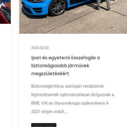
2023.02.02.
Ipari és egyetemi összefogás a
biztonságosabb járművek
megszületéséért
Biztonságkritikus autóipari rendszerek
fejlesztésének optimalizálásán dolgoznak a
BME VIK és thyssenkrupp szakemberei.A
2021 elején indult,...